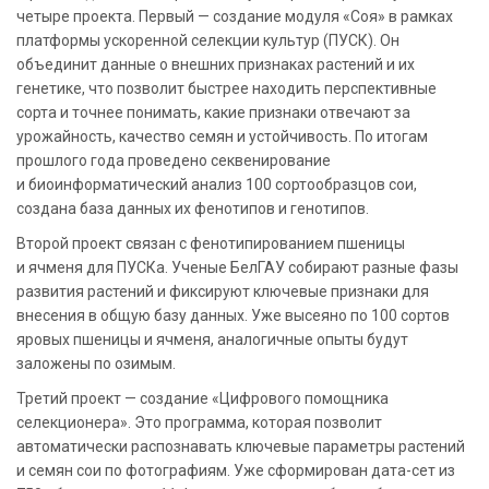
четыре проекта. Первый — создание модуля «Соя» в рамках
платформы ускоренной селекции культур (ПУСК). Он
объединит данные о внешних признаках растений и их
генетике, что позволит быстрее находить перспективные
сорта и точнее понимать, какие признаки отвечают за
урожайность, качество семян и устойчивость. По итогам
прошлого года проведено секвенирование
и биоинформатический анализ 100 сортообразцов сои,
создана база данных их фенотипов и генотипов.
Второй проект связан с фенотипированием пшеницы
и ячменя для ПУСКа. Ученые БелГАУ собирают разные фазы
развития растений и фиксируют ключевые признаки для
внесения в общую базу данных. Уже высеяно по 100 сортов
яровых пшеницы и ячменя, аналогичные опыты будут
заложены по озимым.
Третий проект — создание «Цифрового помощника
селекционера». Это программа, которая позволит
автоматически распознавать ключевые параметры растений
и семян сои по фотографиям. Уже сформирован дата-сет из