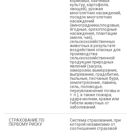
кормовых, бахчевых
культур, картофеля,
овощей), урожая
многолетних насаждений,
посадок многолетних
насаждений
(виноградники,плодовые,
ягодные, орехоплодные
насаждения, плантации
хмеля, чая),
сельскохозяйственных
животных в результате
воздействия опасных для
производства
сельскохозяйственной
продукции природных
явлений (засуха,
заморозки, вымерзание,
выпревание, градобитие,
пыльные, песчаные бури,
землетрясение, лавина,
сель, половодье,
переувлажнение почвы и
т. п.), а также пожара,
удара молнии, кражи или
гибели животных от
заболеваний.
СТРАХОВАНИЕ ПО
Система страхования, при
ПЕРВОМУ РИСКУ
которой независимо от
соотношения страховой