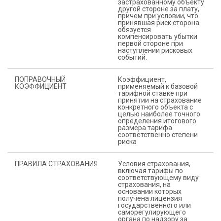
застрахованному объекту
другой стороне за плату,
причем при условии, что
принявшая риск сторона
обязуется
компенсировать убытки
первой стороне при
наступлении рисковых
событий.
ПОПРАВОЧНЫЙ
Коэффициент,
КОЭФФИЦИЕНТ
применяемый к базовой
тарифной ставке при
принятии на страхование
конкретного объекта с
целью наиболее точного
определения итогового
размера тарифа
соответственно степени
риска
ПРАВИЛА СТРАХОВАНИЯ
Условия страхования,
включая тарифы по
соответствующему виду
страхования, на
основании которых
получена лицензия
государственного или
саморегулирующего
органа по надзору за