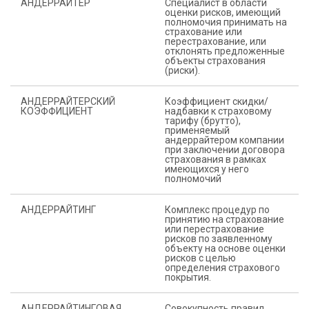
АНДЕРРАЙТЕР
Специалист в области
оценки рисков, имеющий
полномочия принимать на
страхование или
перестрахование, или
отклонять предложенные
объекты страхования
(риски).
АНДЕРРАЙТЕРСКИЙ
Коэффициент скидки/
КОЭФФИЦИЕНТ
надбавки к страховому
тарифу (брутто),
применяемый
андеррайтером компании
при заключении договора
страхования в рамках
имеющихся у него
полномочий
АНДЕРРАЙТИНГ
Комплекс процедур по
принятию на страхование
или перестрахование
рисков по заявленному
объекту на основе оценки
рисков с целью
определения страхового
покрытия.
АНДЕРРАЙТИНГОВАЯ
Совокупность правил,