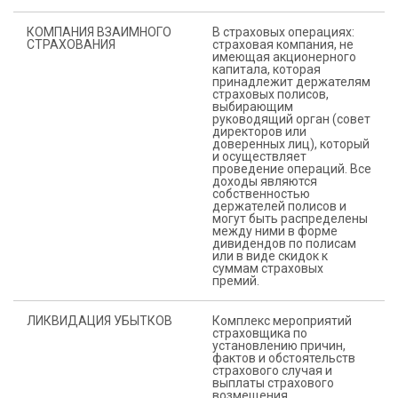
КОМПАНИЯ ВЗАИМНОГО
В страховых операциях:
СТРАХОВАНИЯ
страховая компания, не
имеющая акционерного
капитала, которая
принадлежит держателям
страховых полисов,
выбирающим
руководящий орган (совет
директоров или
доверенных лиц), который
и осуществляет
проведение операций. Все
доходы являются
собственностью
держателей полисов и
могут быть распределены
между ними в форме
дивидендов по полисам
или в виде скидок к
суммам страховых
премий.
ЛИКВИДАЦИЯ УБЫТКОВ
Комплекс мероприятий
страховщика по
установлению причин,
фактов и обстоятельств
страхового случая и
выплаты страхового
возмещения