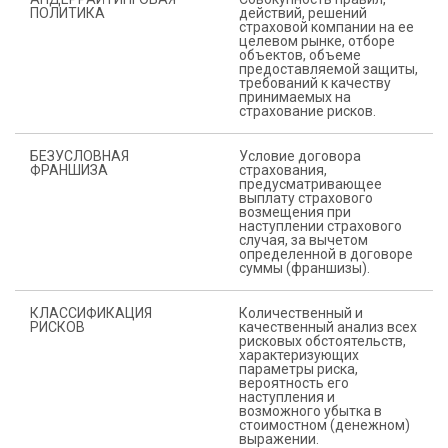
ПОЛИТИКА
действий, решений
страховой компании на ее
целевом рынке, отборе
объектов, объеме
предоставляемой защиты,
требований к качеству
принимаемых на
страхование рисков.
БЕЗУСЛОВНАЯ
Условие договора
ФРАНШИЗА
страхования,
предусматривающее
выплату страхового
возмещения при
наступлении страхового
случая, за вычетом
определенной в договоре
суммы (франшизы).
КЛАССИФИКАЦИЯ
Количественный и
РИСКОВ
качественный анализ всех
рисковых обстоятельств,
характеризующих
параметры риска,
вероятность его
наступления и
возможного убытка в
стоимостном (денежном)
выражении.