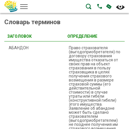
НАПИСА
ПОЗВОНИТЬ
Словарь терминов
ЗАГОЛОВОК
ОПРЕДЕЛЕНИЕ
АБАНДОН
Право страхователя
(выгодоприобретателя) по
договору страхования
имущества отказаться от
своих прав на объект
страхования в пользу
страховщика в целях
получения страхового
возмещения в размере
страховой суммы (его
действительной
стоимости) в случае
утраты или гибели
(конструктивной гибели)
этого имущества.
Заявление об абандоне
может быть сделано
страхователем
(выгодоприобретателем)
не позднее получения им
страхового возмещения