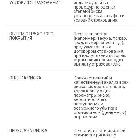
УСЛОВИЯ СТРАХОВАНИЯ
индивидуальных
процедур по оценки
степени риска,
установления тарифов и
условий страхования.
ОБЪЕМ СТРАХОВОГО
Перечень рисков
ПОКРЫТИЯ
(например, засуха, пожар,
град, вымерзание и т.д.),
предусмотренных
договором страхования,
при наступлении которых
страховщик производит
выплату страхователю.
ОЦЕНКА РИСКА
Количественный и
качественный анализ всех
рисковых обстоятельств,
характеризующих
параметры риска,
вероятность его
наступления и
возможного убытка в
стоимостном (денежном)
выражении.
ПЕРЕДАЧА РИСКА
Передача части или всей
стоимости рисков по