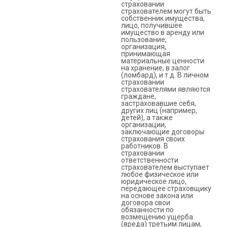
страховании
страхователем могут быть
собственник имущества,
лицо, получившее
имущество в аренду или
пользование,
организация,
принимающая
материальные ценности
на хранение, в залог
(ломбард), и т.д. В личном
страховании
страхователями являются
граждане,
застраховавшие себя,
других лиц (например,
детей), а также
организации,
заключающие договоры
страхования своих
работников. В
страховании
ответственности
страхователем выступает
любое физическое или
юридическое лицо,
передающее страховщику
на основе закона или
договора свои
обязанности по
возмещению ущерба
(вреда) третьим лицам,