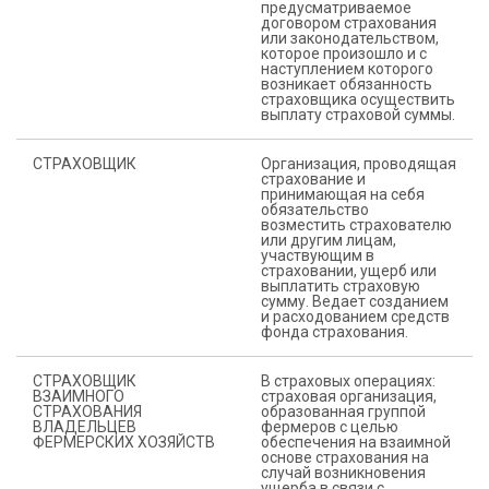
предусматриваемое
договором страхования
или законодательством,
которое произошло и с
наступлением которого
возникает обязанность
страховщика осуществить
выплату страховой суммы.
СТРАХОВЩИК
Организация, проводящая
страхование и
принимающая на себя
обязательство
возместить страхователю
или другим лицам,
участвующим в
страховании, ущерб или
выплатить страховую
сумму. Ведает созданием
и расходованием средств
фонда страхования.
СТРАХОВЩИК
В страховых операциях:
ВЗАИМНОГО
страховая организация,
СТРАХОВАНИЯ
образованная группой
ВЛАДЕЛЬЦЕВ
фермеров с целью
ФЕРМЕРСКИХ ХОЗЯЙСТВ
обеспечения на взаимной
основе страхования на
случай возникновения
ущерба в связи с