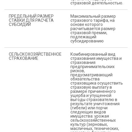
страховой деятельностью.
ПРЕДЕЛЬНЫЙ РАЗМЕР
Максимальный размер
СТАВКИ ДЛЯ РАСЧЕТА
страхового тарифа, на
СУБСИДИЙ
основе которого
расчитывается размер
страховой премии,
подлежащий
субсидированию
СЕЛЬСКОХОЗЯЙСТВЕННОЕ
Комбинированный вид
СТРАХОВАНИЕ
страхования имущества и
страхования
предпринимательских
рисков,
предусматривающий
обязательства
страховщика осуществить
страховую выплату в
размере причиненного
ущерба и упущенной
выгоды страхователю в
результате уничтожения
(гибели) или порчи
следующих видов
имущества: урожая
сельскохозяйственных
культур (зерновых,
масличных, технических,