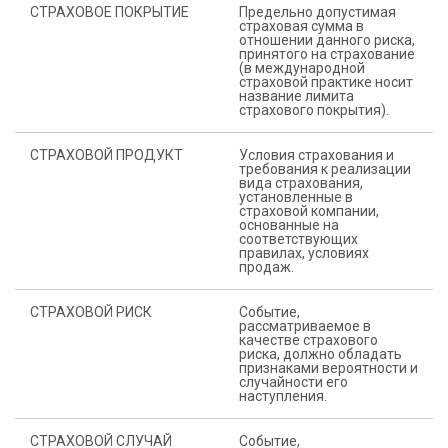
СТРАХОВОЕ ПОКРЫТИЕ
Предельно допустимая
страховая сумма в
отношении данного риска,
принятого на страхование
(в международной
страховой практике носит
название лимита
страхового покрытия).
СТРАХОВОЙ ПРОДУКТ
Условия страхования и
требования к реализации
вида страхования,
установленные в
страховой компании,
основанные на
соответствующих
правилах, условиях
продаж.
СТРАХОВОЙ РИСК
Событие,
рассматриваемое в
качестве страхового
риска, должно обладать
признаками вероятности и
случайности его
наступления.
СТРАХОВОЙ СЛУЧАЙ
Событие,