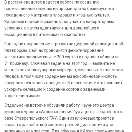
В растениеводстве ведется работа по созданию
промышленной технологии производства безвирусного
посадочного материала плодовых и ягодных культур.
Здоровые подвои и саженцы получают в лабораторных
условиях, а затем адаптируют для дальнейшего
выращивания в питомниках и хозяйствах.
Еще одно направление — развитие цифровой селекционной
платформы. Сейчас проводится фенотипирование
и генотипирование свыше 200 сортов и подвоев яблони по
71 признаку. Ключевая задача на этот год — выявить не
менее трех молекулярных маркеров, связанных с качеством
плодов, в том числе содержанием аскорбиновой кислоты,
сахаров и пектиновых веществ. В перспективе это позволит
ускорить селекцию и создание сортов с заданными
характеристиками.
Отдельно на встрече обсудили работу Научного центра
мирового уровня «Агроинженерия будущего», созданного на
базе Ставропольского ГАУ. Один из ключевых проектов
связан с разработкой системы ранней диагностики для
тепличных комплексов. Для обучения ИИ уже сформирована