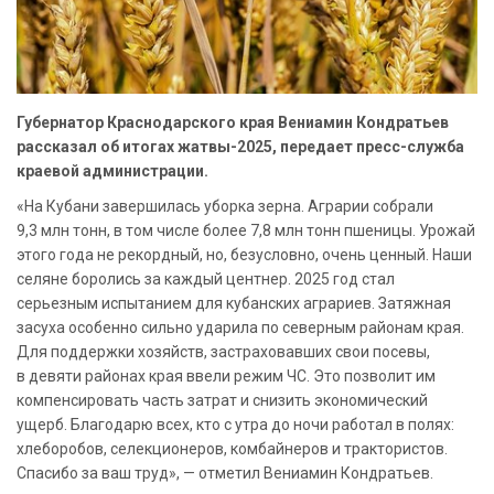
Губернатор Краснодарского края Вениамин Кондратьев
рассказал об итогах жатвы-2025, передает пресс-служба
краевой администрации.
«На Кубани завершилась уборка зерна. Аграрии собрали
9,3 млн тонн, в том числе более 7,8 млн тонн пшеницы. Урожай
этого года не рекордный, но, безусловно, очень ценный. Наши
селяне боролись за каждый центнер. 2025 год стал
серьезным испытанием для кубанских аграриев. Затяжная
засуха особенно сильно ударила по северным районам края.
Для поддержки хозяйств, застраховавших свои посевы,
в девяти районах края ввели режим ЧС. Это позволит им
компенсировать часть затрат и снизить экономический
ущерб. Благодарю всех, кто с утра до ночи работал в полях:
хлеборобов, селекционеров, комбайнеров и трактористов.
Спасибо за ваш труд», — отметил Вениамин Кондратьев.